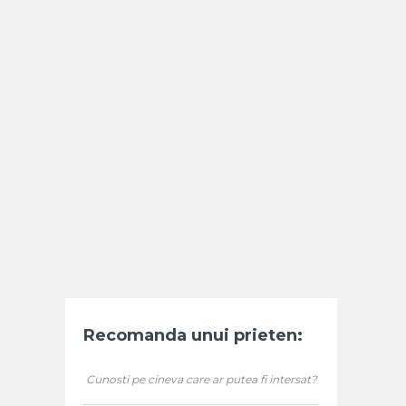
Recomanda unui prieten:
Cunosti pe cineva care ar putea fi intersat?