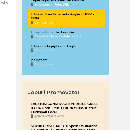
Cuplu ingrijire la domiciliu - Anglia
al si
SC Divaexim Jobs SRL
Infirmieri Fara Experienta Anglia ~ 1600£ -
1920£
Confidential
Ingrijitor batrani la domiciliu
Asociatia Maria Castelana Hilfe
Infirmieri / Ingrijitoare - Anglia
Confidential
Ingrijitoare
Confidential
Joburi Promovate:
LACATUSI CONSTRUCTII METALICE GRELE
ITALIA +Plan ~ Min 3000€ Net/Luna +Cazare
+Transport Local
general expert work
STIVUITORISTI ITALIA +Experienta +Italiana ~