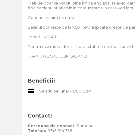
Trebuie doar sa vorbiti bine limba engleza, sa aveti carn
fizic pacientilor aflati in in comunitatea in care veti lo
Contract minim pe un an!
Salariul porneste de la 7.50 lire/ora (poate creste pe 
Locuri LIMITATE!
Pentru mai multe detalii, contactati-ne cat mai curand !
FARA TAXE SAU COMISIOANE!
Beneficii:
Salariu pe lunar - 1700 GBP
Contact:
Persoana de contact:
Ramona
Telefon:
0743 524 736