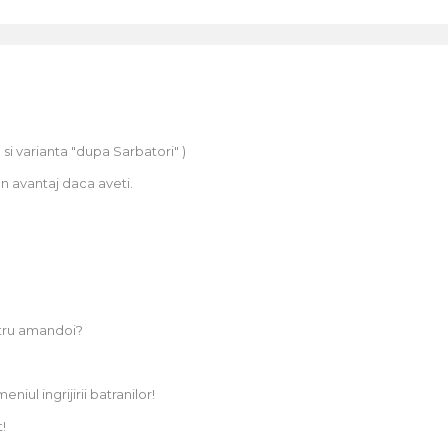
si varianta "dupa Sarbatori" )
n avantaj daca aveti.
ntru amandoi?
ul ingrijirii batranilor!
!