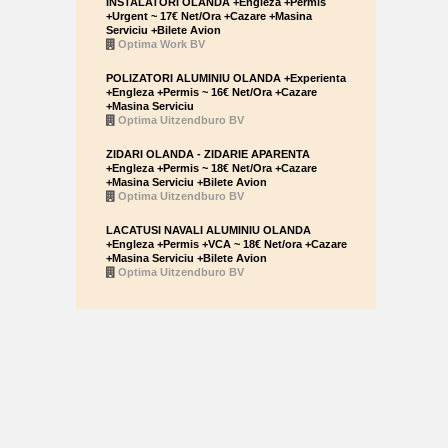
INSTALATORI OLANDA +Engleza +Permis
+Urgent ~ 17€ Net/Ora +Cazare +Masina
Serviciu +Bilete Avion
Optima Work BV
POLIZATORI ALUMINIU OLANDA +Experienta
+Engleza +Permis ~ 16€ Net/Ora +Cazare
+Masina Serviciu
Optima Uitzendburo BV
ZIDARI OLANDA - ZIDARIE APARENTA
+Engleza +Permis ~ 18€ Net/Ora +Cazare
+Masina Serviciu +Bilete Avion
Optima Uitzendburo BV
LACATUSI NAVALI ALUMINIU OLANDA
+Engleza +Permis +VCA ~ 18€ Net/ora +Cazare
+Masina Serviciu +Bilete Avion
Optima Uitzendburo BV