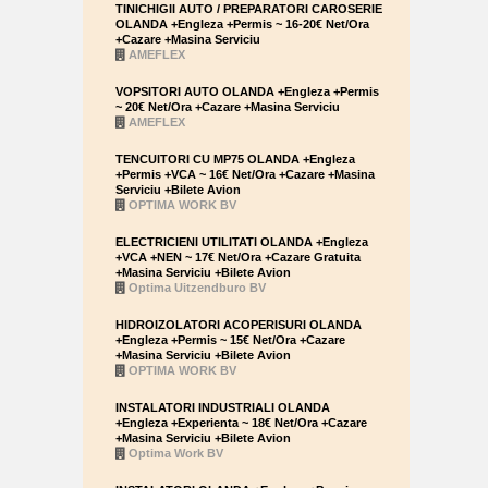
TINICHIGII AUTO / PREPARATORI CAROSERIE
OLANDA +Engleza +Permis ~ 16-20€ Net/Ora
+Cazare +Masina Serviciu
AMEFLEX
VOPSITORI AUTO OLANDA +Engleza +Permis
~ 20€ Net/Ora +Cazare +Masina Serviciu
AMEFLEX
TENCUITORI CU MP75 OLANDA +Engleza
+Permis +VCA ~ 16€ Net/Ora +Cazare +Masina
Serviciu +Bilete Avion
OPTIMA WORK BV
ELECTRICIENI UTILITATI OLANDA +Engleza
+VCA +NEN ~ 17€ Net/Ora +Cazare Gratuita
+Masina Serviciu +Bilete Avion
Optima Uitzendburo BV
HIDROIZOLATORI ACOPERISURI OLANDA
+Engleza +Permis ~ 15€ Net/Ora +Cazare
+Masina Serviciu +Bilete Avion
OPTIMA WORK BV
INSTALATORI INDUSTRIALI OLANDA
+Engleza +Experienta ~ 18€ Net/Ora +Cazare
+Masina Serviciu +Bilete Avion
Optima Work BV