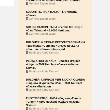
12€ Net/Ora +Overtime +Bonusuri +Cazare
General Expert Work
SUDORI TIG INOX ITALIA ~ 17€ Net/Ora
+Cazare
General Expert Work
SOFERI CAMION ITALIA +Permis C+E +CQC
+Card Tahograf ~ 3.000€ Net/Luna
General Expert Work
DULGHERI & FIERARI BETONISTI GERMANIA
+Experienta +Germana ~ 3.000€ Net/Luna
+Overtime +Cazare +Transport
Business Activ Consult
INSTALATORI OLANDA +Engleza +Permis
+Urgent~ 700€ Net/Sapt +Cazare +Masina
Serviciu
Business Activ Consult
DULGHERI COFRAJE PERI & DOKA OLANDA
+Engleza +Experienta +Plan ~ 760€ Net/Sapt
+Cazare +Transport
Business Activ Consult
ELECTRICIENI OLANDA +Engleza +Permis
+Urgent ~ 650€ Net/Sapt +Cazare +Masina
Serviciu
Business Activ Consult