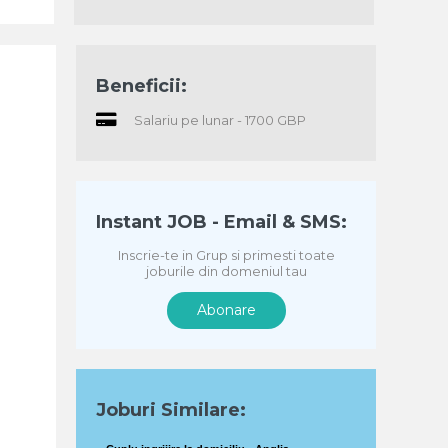
Beneficii:
Salariu pe lunar - 1700 GBP
Instant JOB - Email & SMS:
Inscrie-te in Grup si primesti toate
joburile din domeniul tau
Abonare
Joburi Similare: