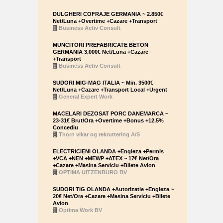
DULGHERI COFRAJE GERMANIA ~ 2.850€
Net/Luna +Overtime +Cazare +Transport
Business Activ Consult
MUNCITORI PREFABRICATE BETON
GERMANIA 3.000€ Net/Luna +Cazare
+Transport
Business Activ Consult
SUDORI MIG-MAG ITALIA ~ Min. 3500€
Net/Luna +Cazare +Transport Local +Urgent
General Expert Work
MACELARI DEZOSAT PORC DANEMARCA ~
23-31€ Brut/Ora +Overtime +Bonus +12.5%
Concediu
Thorn vikar og rekruttering A/S
ELECTRICIENI OLANDA +Engleza +Permis
+VCA +NEN +MEWP +ATEX ~ 17€ Net/Ora
+Cazare +Masina Serviciu +Bilete Avion
OPTIMA UITZENBURO BV
SUDORI TIG OLANDA +Autorizatie +Engleza ~
20€ Net/Ora +Cazare +Masina Serviciu +Bilete
Avion
Optima Work BV