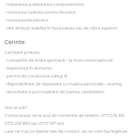
• măsurarea și debitarea componentelor;
• montarea cadrelor pentru ferestre;
• montarea ferestrelor;
• alte atribuții stabilite în fișa postului sau de către superior;
Cerinte:
Cerințele postului:
• cunoștințe de limba germană – la nivel conversațional;
• experiență în domeniu;
• permis de conducere categ. B;
• disponibilitate de deplasare cu mașina personală – avantaj;
• seriozitate și punctualitate din partea candidaților;
Vrei un job?
Contactează-ne la unul din numerele de telefon: 0771 236 319,
0772 228 893 sau 0773 787 443.
Lasă-ne mai jos datele tale de contact, iar noi vom lua legătura