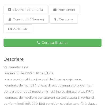
Silverhand Romania
Permanent
Constructii / Drumuri
, Germany
2250 EUR
Cere sa fii sunat
Descriere:
Vei beneficia de:
• un salariu de 2250 EUR net / lună;
• cazare asigurată contra cost de firma angajatoare;
• contract de muncă încheiat direct cu angajatorul german
pentru o perioadă nedeterminată (nu cu detașare sau PFA);
• contract de mediere transparent cu societatea Silverhand,
conform legii 156/2000, fără comision sau alte taxe, fără clauze