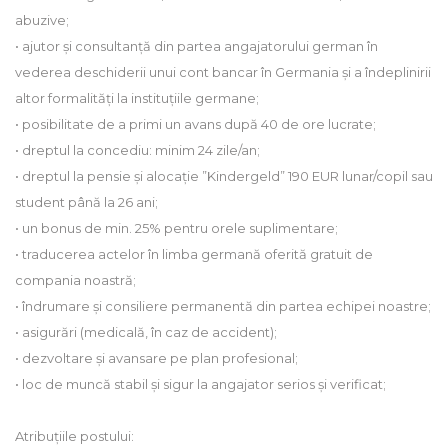
abuzive;
• ajutor și consultanță din partea angajatorului german în
vederea deschiderii unui cont bancar în Germania și a îndeplinirii
altor formalități la instituțiile germane;
• posibilitate de a primi un avans după 40 de ore lucrate;
• dreptul la concediu: minim 24 zile/an;
• dreptul la pensie și alocație ”Kindergeld” 190 EUR lunar/copil sau
student până la 26 ani;
• un bonus de min. 25% pentru orele suplimentare;
• traducerea actelor în limba germană oferită gratuit de
compania noastră;
• îndrumare și consiliere permanentă din partea echipei noastre;
• asigurări (medicală, în caz de accident);
• dezvoltare și avansare pe plan profesional;
• loc de muncă stabil și sigur la angajator serios și verificat;
Atribuțiile postului: