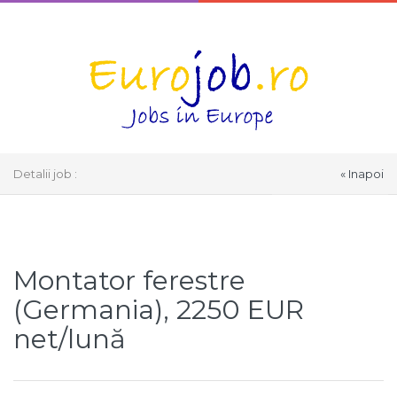
Detalii job :
« Inapoi
Select Language
▼
Montator ferestre
(Germania), 2250 EUR
net/lună