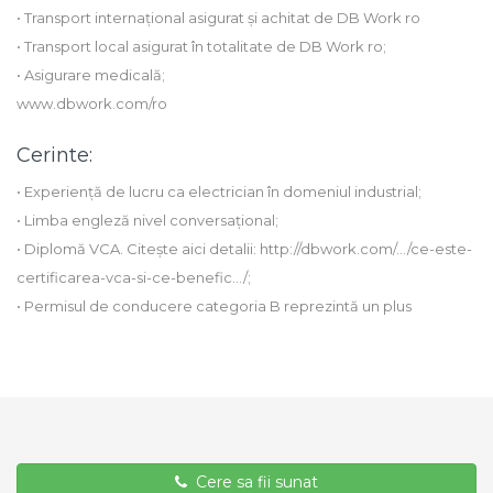
• Transport internațional asigurat și achitat de DB Work ro
• Transport local asigurat în totalitate de DB Work ro;
• Asigurare medicală;
www.dbwork.com/ro
Cerinte:
• Experiență de lucru ca electrician în domeniul industrial;
• Limba engleză nivel conversațional;
• Diplomă VCA. Citește aici detalii: http://dbwork.com/…/ce-este-
certificarea-vca-si-ce-benefic…/;
• Permisul de conducere categoria B reprezintă un plus
Cere sa fii sunat