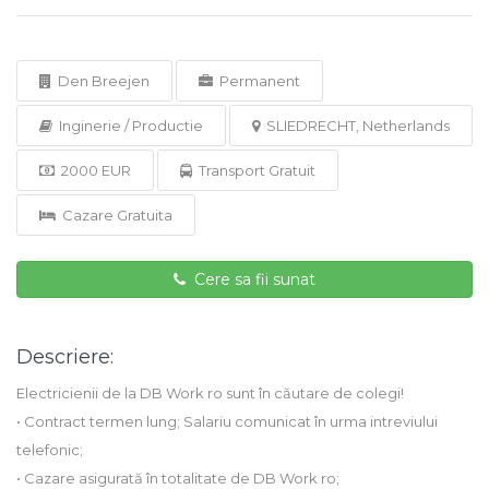
Den Breejen
Permanent
Inginerie / Productie
SLIEDRECHT, Netherlands
2000 EUR
Transport Gratuit
Cazare Gratuita
Cere sa fii sunat
Descriere:
Electricienii de la DB Work ro sunt în căutare de colegi!
• Contract termen lung; Salariu comunicat în urma intreviului
telefonic;
• Cazare asigurată în totalitate de DB Work ro;