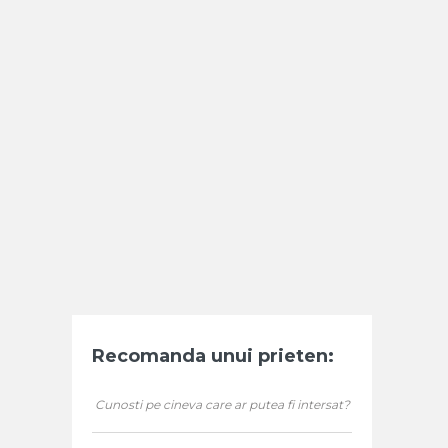
Recomanda unui prieten:
Cunosti pe cineva care ar putea fi intersat?