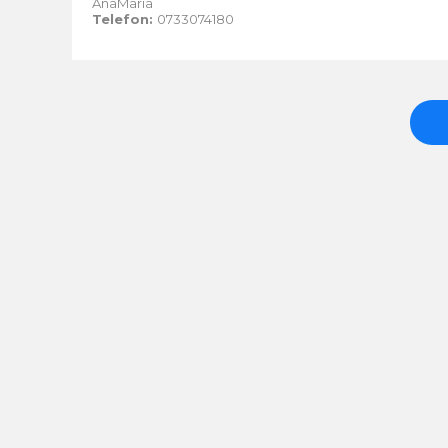
AnaMaria
Telefon:
0733074180