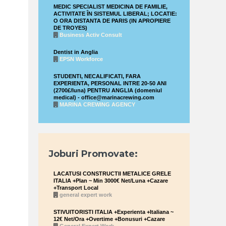
MEDIC SPECIALIST MEDICINA DE FAMILIE,
ACTIVITATE ÎN SISTEMUL LIBERAL; LOCATIE:
O ORA DISTANTA DE PARIS (IN APROPIERE
DE TROYES)
Business Activ Consult
Dentist in Anglia
EPSN Workforce
STUDENTI, NECALIFICATI, FARA
EXPERIENTA, PERSONAL INTRE 20-50 ANI
(2700£/luna) PENTRU ANGLIA (domeniul
medical) - office@marinacrewing.com
MARINA CREWING AGENCY
Joburi Promovate:
LACATUSI CONSTRUCTII METALICE GRELE
ITALIA +Plan ~ Min 3000€ Net/Luna +Cazare
+Transport Local
general expert work
STIVUITORISTI ITALIA +Experienta +Italiana ~
12€ Net/Ora +Overtime +Bonusuri +Cazare