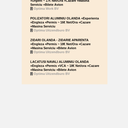
+Urgent ~ 17€ Net/Ora +Cazare +Masina
Serviciu +Bilete Avion
Optima Work BV
POLIZATORI ALUMINIU OLANDA +Experienta
+Engleza +Permis ~ 16€ Net/Ora +Cazare
+Masina Serviciu
Optima Uitzendburo BV
ZIDARI OLANDA - ZIDARIE APARENTA
+Engleza +Permis ~ 18€ Net/Ora +Cazare
+Masina Serviciu +Bilete Avion
Optima Uitzendburo BV
LACATUSI NAVALI ALUMINIU OLANDA
+Engleza +Permis +VCA ~ 18€ Net/ora +Cazare
+Masina Serviciu +Bilete Avion
Optima Uitzendburo BV