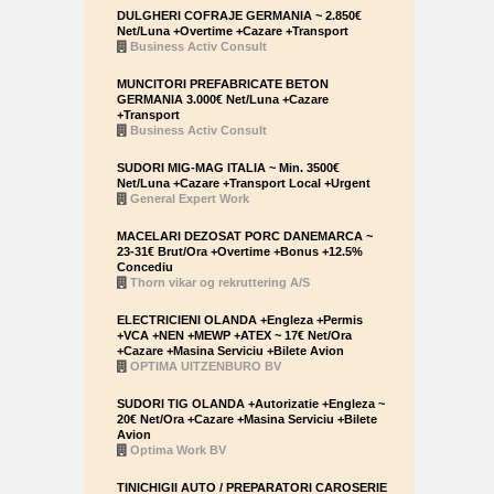
DULGHERI COFRAJE GERMANIA ~ 2.850€
Net/Luna +Overtime +Cazare +Transport
Business Activ Consult
MUNCITORI PREFABRICATE BETON
GERMANIA 3.000€ Net/Luna +Cazare
+Transport
Business Activ Consult
SUDORI MIG-MAG ITALIA ~ Min. 3500€
Net/Luna +Cazare +Transport Local +Urgent
General Expert Work
MACELARI DEZOSAT PORC DANEMARCA ~
23-31€ Brut/Ora +Overtime +Bonus +12.5%
Concediu
Thorn vikar og rekruttering A/S
ELECTRICIENI OLANDA +Engleza +Permis
+VCA +NEN +MEWP +ATEX ~ 17€ Net/Ora
+Cazare +Masina Serviciu +Bilete Avion
OPTIMA UITZENBURO BV
SUDORI TIG OLANDA +Autorizatie +Engleza ~
20€ Net/Ora +Cazare +Masina Serviciu +Bilete
Avion
Optima Work BV
TINICHIGII AUTO / PREPARATORI CAROSERIE