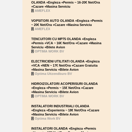
OLANDA +Engleza +Permis ~ 16-20€ Net/Ora
+Cazare +Masina Serviciu
AMEFLEX
VOPSITORI AUTO OLANDA +Engleza +Permis
~ 20€ Net/Ora +Cazare +Masina Serviciu
AMEFLEX
TENCUITORI CU MP75 OLANDA +Engleza
+Permis +VCA ~ 16€ Net/Ora +Cazare +Masina
Serviciu +Bilete Avion
OPTIMA WORK BV
ELECTRICIENI UTILITATI OLANDA +Engleza
+VCA +NEN ~ 17€ Net/Ora +Cazare Gratuita
+Masina Serviciu +Bilete Avion
Optima Uitzendburo BV
HIDROIZOLATORI ACOPERISURI OLANDA
+Engleza +Permis ~ 15€ Net/Ora +Cazare
+Masina Serviciu +Bilete Avion
OPTIMA WORK BV
INSTALATORI INDUSTRIALI OLANDA
+Engleza +Experienta ~ 18€ Net/Ora +Cazare
+Masina Serviciu +Bilete Avion
Optima Work BV
INSTALATORI OLANDA +Engleza +Permis