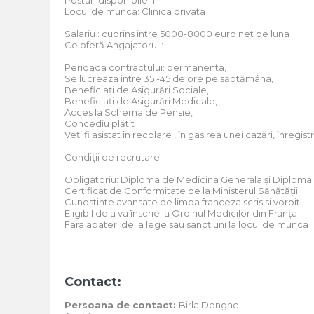
Posturi disponibile: 1
Locul de munca: Clinica privata
Salariu : cuprins intre 5000-8000 euro net pe luna
Ce oferă Angajatorul :
Perioada contractului: permanenta,
Se lucreaza intre 35 -45 de ore pe săptămâna,
Beneficiați de Asigurări Sociale,
Beneficiați de Asigurări Medicale,
Acces la Schema de Pensie,
Concediu plătit
Veți fi asistat în recolare , în gasirea unei cazări, înregi
Condiții de recrutare:
Obligatoriu: Diploma de Medicina Generala și Diploma
Certificat de Conformitate de la Ministerul Sănătății
Cunostinte avansate de limba franceza scris si vorbit
Eligibil de a va înscrie la Ordinul Medicilor din Franța
Fara abateri de la lege sau sancțiuni la locul de munca
Contact:
Persoana de contact:
Birla Denghel