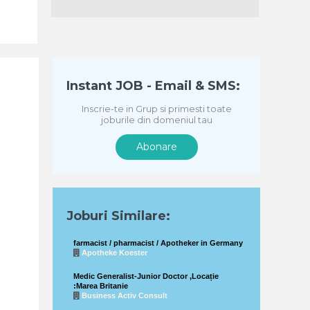
Instant JOB - Email & SMS:
Inscrie-te in Grup si primesti toate
joburile din domeniul tau
Abonare
Joburi Similare:
farmacist / pharmacist / Apotheker in Germany
Apotheke Koester
Medic Generalist-Junior Doctor ,Locație
:Marea Britanie
Business Activ Consult