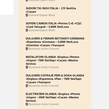
General Expert Work
SUDORI TIG INOX ITALIA ~ 17€ Net/Ora
+Cazare
General Expert Work
SOFERI CAMION ITALIA +Permis C+E +CQC
+Card Tahograf ~ 3.000€ Net/Luna
General Expert Work
DULGHERI & FIERARI BETONISTI GERMANIA
+Experienta +Germana ~ 3.000€ Net/Luna
+Overtime +Cazare +Transport
Business Activ Consult
INSTALATORI OLANDA +Engleza +Permis
+Urgent~ 700€ Net/Sapt +Cazare +Masina
Serviciu
Business Activ Consult
DULGHERI COFRAJE PERI & DOKA OLANDA
+Engleza +Experienta +Plan ~ 760€ Net/Sapt
+Cazare +Transport
Business Activ Consult
ELECTRICIENI OLANDA +Engleza +Permis
+Urgent ~ 650€ Net/Sapt +Cazare +Masina
Serviciu
Business Activ Consult