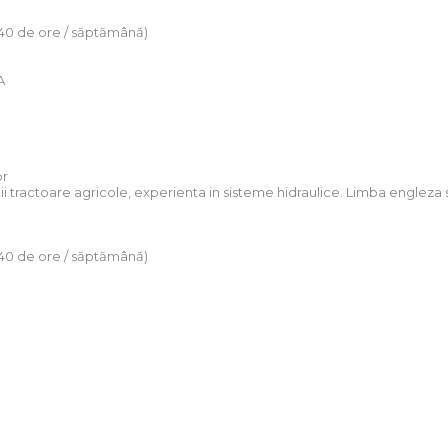
(40 de ore / săptămână)
A
or
ii tractoare agricole, experienta in sisteme hidraulice. Limba engleza
(40 de ore / săptămână)