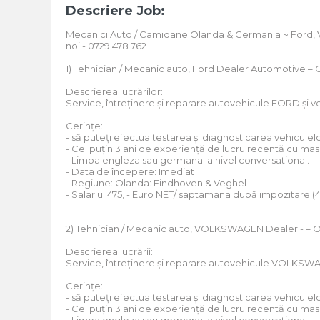
Descriere Job:
Mecanici Auto / Camioane Olanda & Germania ~ Ford, V
noi - 0729 478 762
1) Tehnician / Mecanic auto, Ford Dealer Automotive 
Descrierea lucrărilor:
Service, întreținere și reparare autovehicule FORD și 
Cerințe:
- să puteți efectua testarea și diagnosticarea vehiculel
- Cel puțin 3 ani de experiență de lucru recentă cu ma
- Limba engleza sau germana la nivel conversational.
- Data de începere: Imediat
- Regiune: Olanda: Eindhoven & Veghel
- Salariu: 475, - Euro NET/ saptamana după impozitare 
2) Tehnician / Mecanic auto, VOLKSWAGEN Dealer - –
Descrierea lucrării:
Service, întreținere și reparare autovehicule VOLKSWA
Cerințe:
- să puteți efectua testarea și diagnosticarea vehiculel
- Cel puțin 3 ani de experiență de lucru recentă cu 