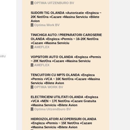
OPTIMA UITZENBURO BV
SUDORI TIG OLANDA +Autorizatie +Engleza ~
20€ Net/Ora +Cazare +Masina Serviciu +Bilete
Avion
Optima Work BV
TINICHIGII AUTO / PREPARATORI CAROSERIE
OLANDA +Engleza +Permis ~ 16-20€ Net/Ora
+Cazare +Masina Serviciu
AMEFLEX
 sau
VOPSITORI AUTO OLANDA +Engleza +Permis
~ 20€ Net/Ora +Cazare +Masina Serviciu
AMEFLEX
TENCUITORI CU MP75 OLANDA +Engleza
+Permis +VCA ~ 16€ Net/Ora +Cazare +Masina
Serviciu +Bilete Avion
OPTIMA WORK BV
ELECTRICIENI UTILITATI OLANDA +Engleza
+VCA +NEN ~ 17€ Net/Ora +Cazare Gratuita
+Masina Serviciu +Bilete Avion
Optima Uitzendburo BV
HIDROIZOLATORI ACOPERISURI OLANDA
+Engleza +Permis ~ 15€ Net/Ora +Cazare
+Masina Serviciu +Bilete Avion