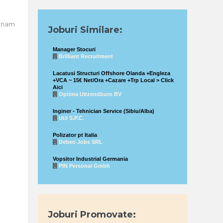
sunam
Joburi Similare:
Manager Stocuri
Brilliant Recruitment
Lacatusi Structuri Offshore Olanda +Engleza
+VCA ~ 15€ Net/Ora +Cazare +Trp Local > Click
Aici
Optima Uitzendburo BV
Inginer - Tehnician Service (Sibiu/Alba)
Util S.P.C.
Polizator pt Italia
Debeo Jobs SRL
Vopsitor Industrial Germania
PIN Personal Gmbh
Joburi Promovate: