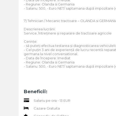
- Data de începere: Imediat
- Regiune: Olanda si Germania
- Salariu: 500, - Euro NET/ saptamana după impozitare 
7) Tehnician / Mecanic tractoare – OLANDA si GERMANI
Descrierea lucrării:
Service, întreținere și reparare de tractoare agricole
Cerințe:
- să puteți efectua testarea și diagnosticarea vehiculel
- Cel puțin 3 ani de experiență de lucru recentă reparat
germana la nivel conversational.
- Data de începere: Imediat
- Regiune: Olanda si Germania
- Salariu: 500, - Euro NET/ saptamana după impozitare 
Beneficii:
Salariu pe ora - 13 EUR
Cazare Gratuita