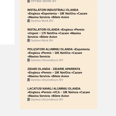
OPTIMA WORK BV
INSTALATORI INDUSTRIALI OLANDA
+Engleza +Experienta ~ 18€ Net/Ora +Cazare
+Masina Serviciu +Bilete Avion
Optima Work BV
INSTALATORI OLANDA +Engleza +Permis
+Urgent ~ 17€ Net/Ora +Cazare +Masina
Serviciu +Bilete Avion
Optima Work BV
POLIZATORI ALUMINIU OLANDA +Experienta
+Engleza +Permis ~ 16€ Net/Ora +Cazare
+Masina Serviciu
Optima Uitzendburo BV
ZIDARI OLANDA - ZIDARIE APARENTA
+Engleza +Permis ~ 18€ Net/Ora +Cazare
+Masina Serviciu +Bilete Avion
Optima Uitzendburo BV
LACATUSI NAVALI ALUMINIU OLANDA
+Engleza +Permis +VCA ~ 18€ Net/ora +Cazare
+Masina Serviciu +Bilete Avion
Optima Uitzendburo BV