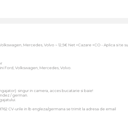
olkswagen, Mercedes, Volvo ~ 12,5€ Net +Cazare +CO - Aplica si te 
or
sini Ford, Volkswagen, Mercedes, Volvo.
 Angajator): singur in camera, acces bucatarie si baie!
landez / german.
gajatului.
8762 CV-urile in lb engleza/germana se trimit la adresa de email