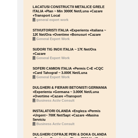
LACATUSI CONSTRUCTII METALICE GRELE
ITALIA +Plan ~ Min 3000€ Net/Luna +Cazare
+Transport Local
general expert work
STIVUITORISTI ITALIA +Experienta +Italiana ~
12€ Net/Ora +Overtime +Bonusuri +Cazare
General Expert Work
SUDORI TIG INOX ITALIA ~ 17€ Net/Ora
+Cazare
General Expert Work
SOFERI CAMION ITALIA +Permis C+E +CQC
+Card Tahograf ~ 3.000€ Net/Luna
General Expert Work
DULGHERI & FIERARI BETONISTI GERMANIA
+Experienta +Germana ~ 3.000€ Net/Luna
+Overtime +Cazare +Transport
Business Activ Consult
INSTALATORI OLANDA +Engleza +Permis
+Urgent~ 700€ Net/Sapt +Cazare +Masina
Serviciu
Business Activ Consult
DULGHERI COFRAJE PERI & DOKA OLANDA