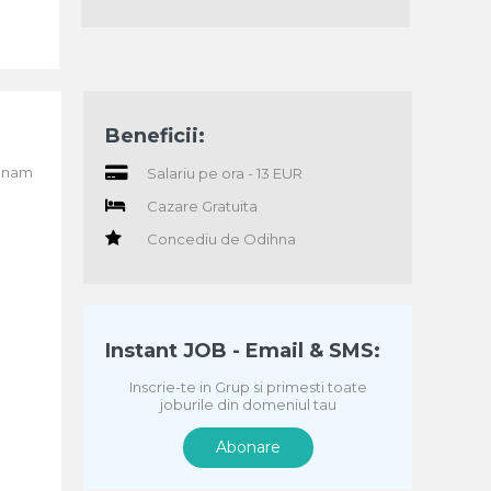
Beneficii:
sunam
Salariu pe ora - 13 EUR
Cazare Gratuita
Concediu de Odihna
Instant JOB - Email & SMS:
Inscrie-te in Grup si primesti toate
joburile din domeniul tau
Abonare