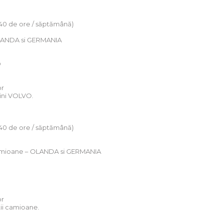
(40 de ore / săptămână)
 OLANDA si GERMANIA
O
or
sini VOLVO.
(40 de ore / săptămână)
e camioane – OLANDA si GERMANIA
or
tii camioane.