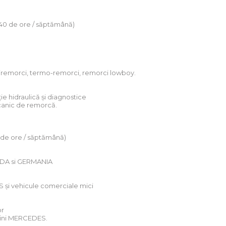
(40 de ore / săptămână)
semiremorci, termo-remorci, remorci lowboy.
ție hidraulică și diagnostice
ecanic de remorcă.
0 de ore / săptămână)
NDA si GERMANIA
S și vehicule comerciale mici
or
asini MERCEDES.