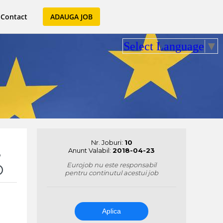
Contact
ADAUGA JOB
Select Language
▼
Nr. Joburi:
10
,
Anunt Valabil:
2018-04-23
O
Eurojob nu este responsabil
pentru continutul acestui job
Aplica