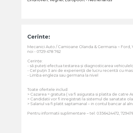
Cerinte:
Mecanici Auto / Camioane Olanda & Germania ~ Ford, V
noi - 0729 478 762
Cerințe:
- să puteți efectua testarea și diagnosticarea vehiculel
- Cel puțin 3 ani de experiență de lucru recentă cu ma
- Limba engleza sau germana la nivel
Toate ofertele includ:
> Cazarea = gratuita ( va fi asigurata si platita de catre
> Candidatii vor fi inregistrati la sistemul de sanatate o
> Salariul va fi platit saptamanal – in contul bancar al aln
Pentru informatii suplimentare – tel: 0356424472, 72947