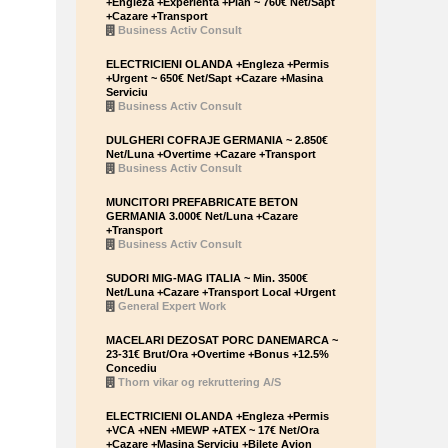
+Engleza +Experienta +Plan ~ 760€ Net/Sapt
+Cazare +Transport
Business Activ Consult
ELECTRICIENI OLANDA +Engleza +Permis
+Urgent ~ 650€ Net/Sapt +Cazare +Masina
Serviciu
Business Activ Consult
DULGHERI COFRAJE GERMANIA ~ 2.850€
Net/Luna +Overtime +Cazare +Transport
Business Activ Consult
MUNCITORI PREFABRICATE BETON
GERMANIA 3.000€ Net/Luna +Cazare
+Transport
Business Activ Consult
SUDORI MIG-MAG ITALIA ~ Min. 3500€
Net/Luna +Cazare +Transport Local +Urgent
General Expert Work
MACELARI DEZOSAT PORC DANEMARCA ~
23-31€ Brut/Ora +Overtime +Bonus +12.5%
Concediu
Thorn vikar og rekruttering A/S
ELECTRICIENI OLANDA +Engleza +Permis
+VCA +NEN +MEWP +ATEX ~ 17€ Net/Ora
+Cazare +Masina Serviciu +Bilete Avion