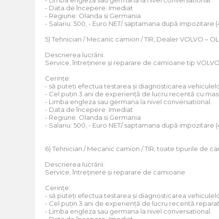
- Limba engleza sau germana la nivel conversational.
- Data de începere: Imediat
- Regiune: Olanda si Germania
- Salariu: 500, - Euro NET/ saptamana după impozitare 
5) Tehnician / Mecanic camion / TIR, Dealer VOLVO –
Descrierea lucrării:
Service, întreținere și reparare de camioane tip VOLV
Cerințe:
- să puteți efectua testarea și diagnosticarea vehiculel
- Cel puțin 3 ani de experiență de lucru recentă cu ma
- Limba engleza sau germana la nivel conversational.
- Data de începere: Imediat
- Regiune: Olanda si Germania
- Salariu: 500, - Euro NET/ saptamana după impozitare 
6) Tehnician / Mecanic camion / TIR, toate tipurile d
Descrierea lucrării:
Service, întreținere și reparare de camioane
Cerințe:
- să puteți efectua testarea și diagnosticarea vehiculel
- Cel puțin 3 ani de experiență de lucru recentă repara
- Limba engleza sau germana la nivel conversational.