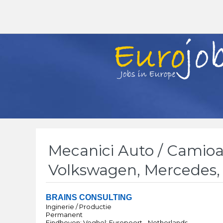
Mecanici Auto / Camio
Volkswagen, Mercedes, 
BRAINS CONSULTING
Inginerie / Productie
Permanent
Eindhoven; Veghel; Europoort - Netherlands