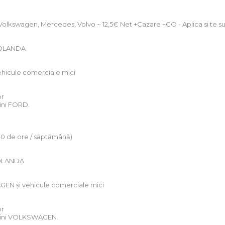
olkswagen, Mercedes, Volvo ~ 12,5€ Net +Cazare +CO - Aplica si te 
– OLANDA
vehicule comerciale mici
or
sini FORD.
(40 de ore / săptămână)
 OLANDA
GEN și vehicule comerciale mici
or
masini VOLKSWAGEN.