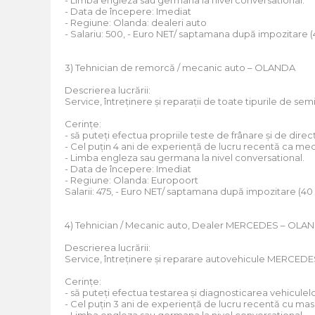
- Limba engleza sau germana la nivel conversational.
- Data de începere: Imediat
- Regiune: Olanda: dealeri auto
- Salariu: 500, - Euro NET/ saptamana după impozitare 
3) Tehnician de remorcă / mecanic auto – OLANDA
Descrierea lucrării:
Service, întreținere și reparații de toate tipurile de 
Cerințe:
- să puteți efectua propriile teste de frânare și de direc
- Cel puțin 4 ani de experiență de lucru recentă ca m
- Limba engleza sau germana la nivel conversational.
- Data de începere: Imediat
- Regiune: Olanda: Europoort
Salarii: 475, - Euro NET/ saptamana după impozitare (4
4) Tehnician / Mecanic auto, Dealer MERCEDES – OLA
Descrierea lucrării:
Service, întreținere și reparare autovehicule MERCEDE
Cerințe:
- să puteți efectua testarea și diagnosticarea vehiculel
- Cel puțin 3 ani de experiență de lucru recentă cu m