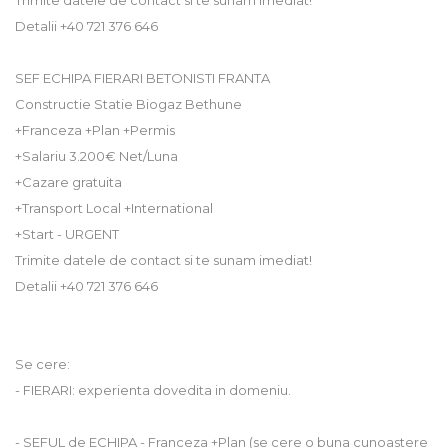
Trimite datele de contact si te sunam imediat!
Detalii +40 721 376 646
SEF ECHIPA FIERARI BETONISTI FRANTA
Constructie Statie Biogaz Bethune
+Franceza +Plan +Permis
+Salariu 3.200€ Net/Luna
+Cazare gratuita
+Transport Local +International
+Start - URGENT
Trimite datele de contact si te sunam imediat!
Detalii +40 721 376 646
Se cere:
- FIERARI: experienta dovedita in domeniu.
- SEFUL de ECHIPA - Franceza +Plan (se cere o buna cunoastere