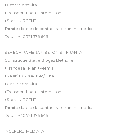
+Cazare gratuita
+Transport Local +International
+Start - URGENT
Trimite datele de contact si te sunam imediat!
Detalii +40 721 376 646
SEF ECHIPA FIERARI BETONISTI FRANTA
Constructie Statie Biogaz Bethune
+Franceza +Plan +Permis
+Salariu 3.200€ Net/Luna
+Cazare gratuita
+Transport Local +International
+Start - URGENT
Trimite datele de contact si te sunam imediat!
Detalii +40 721 376 646
INCEPERE IMEDIATA