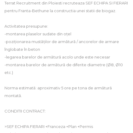
Terrat Recruitment din Ploiesti recruteaza SEF ECHIPA SI FIERARI
pentru Franta-Bethune la constructia unei statii de biogaz.
Activitatea presupune:
-montarea plaselor sudate din oțel
-poziționarea mustăților de armătură / ancorelor de armare
înglobate în beton
-legarea barelor de armătură acolo unde este necesar
-montarea barelor de armătură de diferite diametre (Ø8, Ø10
etc.)
Norma estimată: aproximativ 5 ore pe tona de armătură
montată.
CONDITII CONTRACT:
>SEF ECHIPA FIERARI +Franceza +Plan +Permis