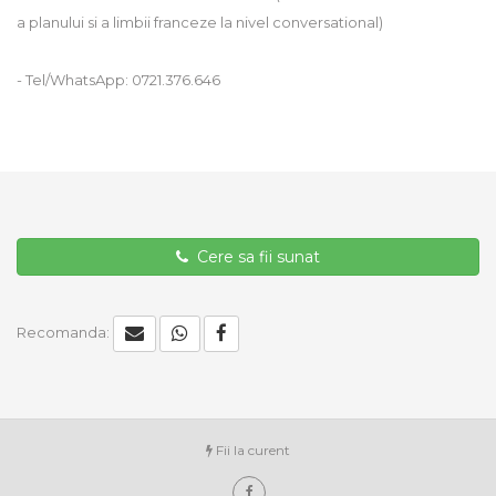
a planului si a limbii franceze la nivel conversational)
- Tel/WhatsApp: 0721.376.646
Cere sa fii sunat
Recomanda:
Fii la curent