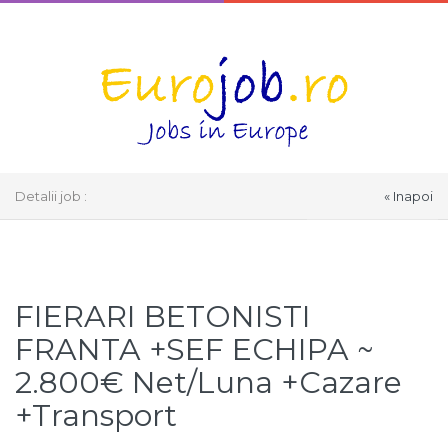
Detalii job :
« Inapoi
Select Language
▼
FIERARI BETONISTI
FRANTA +SEF ECHIPA ~
2.800€ Net/Luna +Cazare
+Transport