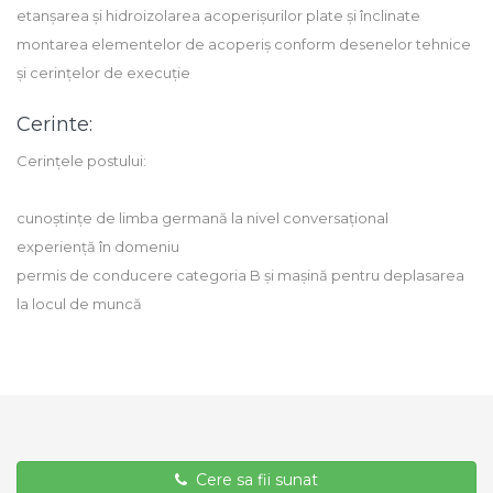
etanșarea și hidroizolarea acoperișurilor plate și înclinate
montarea elementelor de acoperiș conform desenelor tehnice
și cerințelor de execuție
Cerinte:
Cerințele postului:
cunoștințe de limba germană la nivel conversațional
experiență în domeniu
permis de conducere categoria B și mașină pentru deplasarea
la locul de muncă
Cere sa fii sunat