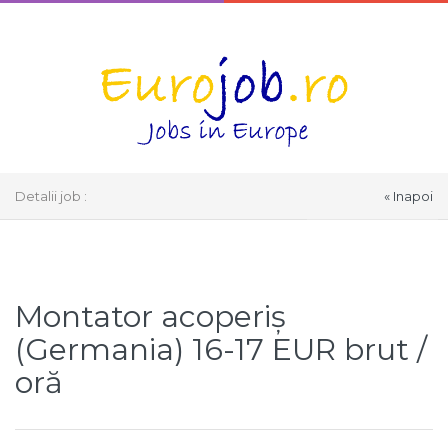
Detalii job :
« Inapoi
Select Language
▼
Montator acoperiș
(Germania) 16-17 EUR brut /
oră