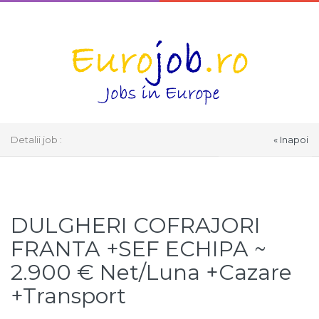
Detalii job :
« Inapoi
Select Language
▼
DULGHERI COFRAJORI
FRANTA +SEF ECHIPA ~
2.900 € Net/Luna +Cazare
+Transport