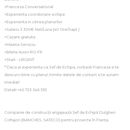
+Franceza Conversational
+Experienta coordonare echipe
+Experienta in citirea planurilor
+Salariu 3.300€ Net/Luna (40 Ore/Sapt )
+Cazare gratuita
+Masina Serviciu
+Bilete Avion RO-FR
+Start - URGENT
* Daca ai experienta ca Sef de Echipa, vorbesti Franceza si te
descurci bine cu planul, trimite datele de contact si te sunam
imediat!
Detalii +40 723 346 355
Companie de construcții angajează Șef de Echipă Dulgheri
Cofrajori (BANCHES, SATECO) pentru proiecte în Franța.