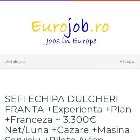
Detalii job :
« Inapoi
Select Language
▼
SEFI ECHIPA DULGHERI
FRANTA +Experienta +Plan
+Franceza ~ 3.300€
Net/Luna +Cazare +Masina