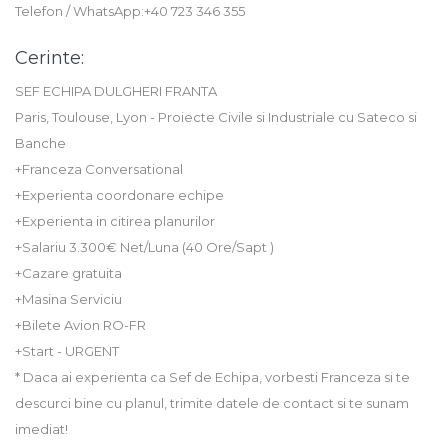
Telefon / WhatsApp:+40 723 346 355
Cerinte:
SEF ECHIPA DULGHERI FRANTA
Paris, Toulouse, Lyon - Proiecte Civile si Industriale cu Sateco si
Banche
+Franceza Conversational
+Experienta coordonare echipe
+Experienta in citirea planurilor
+Salariu 3.300€ Net/Luna (40 Ore/Sapt )
+Cazare gratuita
+Masina Serviciu
+Bilete Avion RO-FR
+Start - URGENT
* Daca ai experienta ca Sef de Echipa, vorbesti Franceza si te
descurci bine cu planul, trimite datele de contact si te sunam
imediat!