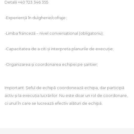
Detalii +40 723 346 355
-Experiență în dulgherie/cofraje ;
-Limba franceză – nivel conversational (obligatoriu);
-Capacitatea de a citi și interpreta planurile de execuție;
-Organizarea și coordonarea echipei pe șantier;
Important: Șeful de echipă coordonează echipa, dar participă
activ și la execuția lucrărilor. Nu este doar un rol de coordonare,
ci unul în care se lucrează efectiv alături de echipă.