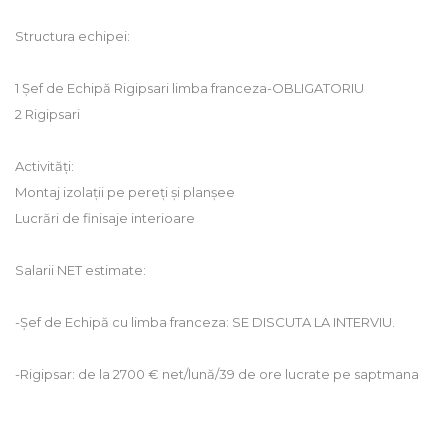
Structura echipei:
1 Șef de Echipă Rigipsari limba franceza-OBLIGATORIU
2 Rigipsari
Activități:
Montaj izolații pe pereți și planșee
Lucrări de finisaje interioare
Salarii NET estimate:
-Șef de Echipă cu limba franceza: SE DISCUTA LA INTERVIU.
-Rigipsar: de la 2700 € net/lună/39 de ore lucrate pe saptmana