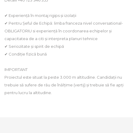
Detalii +40 723 346 355
✔ Experiență în montaj rigips și izolații
✔ Pentru Șeful de Echipă: limba franceza nivel conversational-
OBLIGATORIU si experiență în coordonarea echipelor și
capacitatea de a citi și interpreta planuri tehnice
✔ Seriozitate și spirit de echipă
✔ Condiție fizică bună
IMPORTANT
Proiectul este situat la peste 3.000 m altitudine. Candidații nu
trebuie să sufere de rău de înălțime (vertij) și trebuie să fie apți
pentru lucru la altitudine.