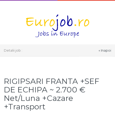
Detalii job :
« Inapoi
Select Language
▼
RIGIPSARI FRANTA +SEF
DE ECHIPA ~ 2.700 €
Net/Luna +Cazare
+Transport