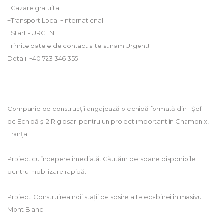
+Cazare gratuita
+Transport Local +International
+Start - URGENT
Trimite datele de contact si te sunam Urgent!
Detalii +40 723 346 355
Companie de construcții angajează o echipă formată din 1 Șef
de Echipă și 2 Rigipsari pentru un proiect important în Chamonix,
Franța.
Proiect cu începere imediată. Căutăm persoane disponibile
pentru mobilizare rapidă.
Proiect: Construirea noii stații de sosire a telecabinei în masivul
Mont Blanc.