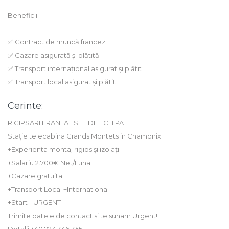
Beneficii:
✅ Contract de muncă francez
✅ Cazare asigurată și plătită
✅ Transport internațional asigurat și plătit
✅ Transport local asigurat și plătit
Cerinte:
RIGIPSARI FRANTA +SEF DE ECHIPA
Stație telecabina Grands Montets in Chamonix
+Experienta montaj rigips și izolații
+Salariu 2.700€ Net/Luna
+Cazare gratuita
+Transport Local +International
+Start - URGENT
Trimite datele de contact si te sunam Urgent!