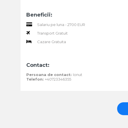
Beneficii:
Salariu pe luna - 2700 EUR
Transport Gratuit
Cazare Gratuita
Contact:
Persoana de contact:
Ionut
Telefon:
+40723346355