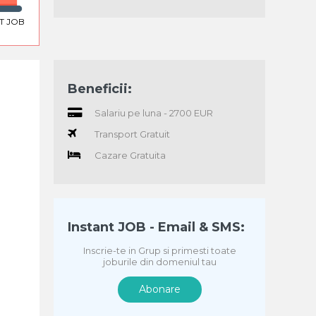
T JOB
Beneficii:
Salariu pe luna - 2700 EUR
Transport Gratuit
Cazare Gratuita
Instant JOB - Email & SMS:
Inscrie-te in Grup si primesti toate
joburile din domeniul tau
Abonare