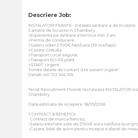
Descriere Job:
INSTALATORI FRANTA - Instalatii sanitare si de incalzire
Cartiere de locuinte in Chambery
+Experienta pe sanitare si termice min. 5 ani
+Permis de conducere
+Salariu zidari 2.700€ Net/Luna (39 ore/sapt)
+Cazare Gratuita
+Transport Local asigurat
+Transport RO-FR platit
+START: Urgent
Trimite datele de contact si te sunam Urgent!
Detalii +40 723 346 355
Terrat Recruitment Ploiesti recruteaza INSTALATORI inst
Chambéry.
Data estimata de incepere: 18/05/2026.
CONTRACT & BENEFICII:
-Contract de munca francez,
-Salariu estimate este de 2700€ euro net/luna la un 
-Cazare, bilet de avion pentru inceput si sfarsit de misi