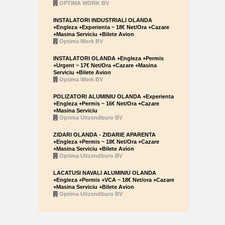
OPTIMA WORK BV
INSTALATORI INDUSTRIALI OLANDA
+Engleza +Experienta ~ 18€ Net/Ora +Cazare
+Masina Serviciu +Bilete Avion
Optima Work BV
INSTALATORI OLANDA +Engleza +Permis
+Urgent ~ 17€ Net/Ora +Cazare +Masina
Serviciu +Bilete Avion
Optima Work BV
POLIZATORI ALUMINIU OLANDA +Experienta
+Engleza +Permis ~ 16€ Net/Ora +Cazare
+Masina Serviciu
Optima Uitzendburo BV
ZIDARI OLANDA - ZIDARIE APARENTA
+Engleza +Permis ~ 18€ Net/Ora +Cazare
+Masina Serviciu +Bilete Avion
Optima Uitzendburo BV
LACATUSI NAVALI ALUMINIU OLANDA
+Engleza +Permis +VCA ~ 18€ Net/ora +Cazare
+Masina Serviciu +Bilete Avion
Optima Uitzendburo BV