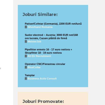
Joburi Similare:
Patiser/Cofetar (Germania), 2200 EUR net/lună
Silverhand Romania
Sudor electrod – Austria: 3000 EUR net/168
ore lucrate, Cazare plătită de firmă
MeisterJob
Pipefitter ermeto 16 - 17 euro net/ora +
Shopfitter 18 - 19 euro net/ora
All EU Recruitment
Operator CNC/Fierastrau circular
BlueCollar
a
Tamplar
Business Activ Consult
Joburi Promovate: