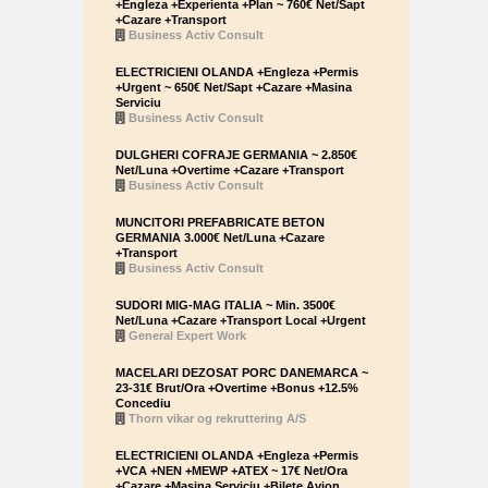
+Engleza +Experienta +Plan ~ 760€ Net/Sapt
+Cazare +Transport
Business Activ Consult
ELECTRICIENI OLANDA +Engleza +Permis
+Urgent ~ 650€ Net/Sapt +Cazare +Masina
Serviciu
Business Activ Consult
DULGHERI COFRAJE GERMANIA ~ 2.850€
Net/Luna +Overtime +Cazare +Transport
Business Activ Consult
MUNCITORI PREFABRICATE BETON
GERMANIA 3.000€ Net/Luna +Cazare
+Transport
Business Activ Consult
SUDORI MIG-MAG ITALIA ~ Min. 3500€
Net/Luna +Cazare +Transport Local +Urgent
General Expert Work
MACELARI DEZOSAT PORC DANEMARCA ~
23-31€ Brut/Ora +Overtime +Bonus +12.5%
Concediu
Thorn vikar og rekruttering A/S
ELECTRICIENI OLANDA +Engleza +Permis
+VCA +NEN +MEWP +ATEX ~ 17€ Net/Ora
+Cazare +Masina Serviciu +Bilete Avion