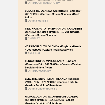
OPTIMA UITZENBURO BV
SUDORI TIG OLANDA +Autorizatie +Engleza ~
20€ Net/Ora +Cazare +Masina Serviciu +Bilete
Avion
Optima Work BV
TINICHIGII AUTO / PREPARATORI CAROSERIE
OLANDA +Engleza +Permis ~ 16-20€ Net/Ora
+Cazare +Masina Serviciu
AMEFLEX
VOPSITORI AUTO OLANDA +Engleza +Permis
~ 20€ Net/Ora +Cazare +Masina Serviciu
AMEFLEX
TENCUITORI CU MP75 OLANDA +Engleza
+Permis +VCA ~ 16€ Net/Ora +Cazare +Masina
Serviciu +Bilete Avion
OPTIMA WORK BV
ELECTRICIENI UTILITATI OLANDA +Engleza
+VCA +NEN ~ 17€ Net/Ora +Cazare Gratuita
+Masina Serviciu +Bilete Avion
Optima Uitzendburo BV
HIDROIZOLATORI ACOPERISURI OLANDA
+Engleza +Permis ~ 15€ Net/Ora +Cazare
+Masina Serviciu +Bilete Avion