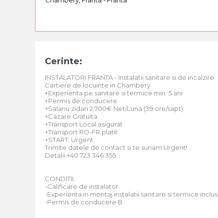
Chambery, Franta - Franta
Cerinte:
INSTALATORI FRANTA - Instalatii sanitare si de incalzire
Cartiere de locuinte in Chambery
+Experienta pe sanitare si termice min. 5 ani
+Permis de conducere
+Salariu zidari 2.700€ Net/Luna (39 ore/sapt)
+Cazare Gratuita
+Transport Local asigurat
+Transport RO-FR platit
+START: Urgent
Trimite datele de contact si te sunam Urgent!
Detalii +40 723 346 355
CONDITII:
-Calificare de instalator.
-Experienta in montaj instalatii sanitare si termice incl
-Permis de conducere B