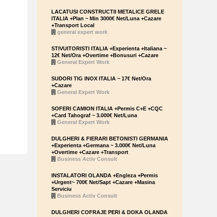
LACATUSI CONSTRUCTII METALICE GRELE
ITALIA +Plan ~ Min 3000€ Net/Luna +Cazare
+Transport Local
general expert work
STIVUITORISTI ITALIA +Experienta +Italiana ~
12€ Net/Ora +Overtime +Bonusuri +Cazare
General Expert Work
SUDORI TIG INOX ITALIA ~ 17€ Net/Ora
+Cazare
General Expert Work
SOFERI CAMION ITALIA +Permis C+E +CQC
+Card Tahograf ~ 3.000€ Net/Luna
General Expert Work
DULGHERI & FIERARI BETONISTI GERMANIA
+Experienta +Germana ~ 3.000€ Net/Luna
+Overtime +Cazare +Transport
Business Activ Consult
INSTALATORI OLANDA +Engleza +Permis
+Urgent~ 700€ Net/Sapt +Cazare +Masina
Serviciu
Business Activ Consult
DULGHERI COFRAJE PERI & DOKA OLANDA