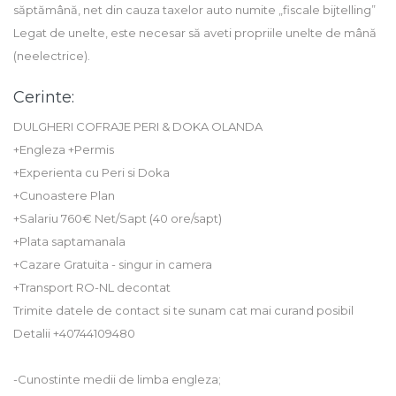
săptămână, net din cauza taxelor auto numite „fiscale bijtelling”
Legat de unelte, este necesar să aveti propriile unelte de mână
(neelectrice).
Cerinte:
DULGHERI COFRAJE PERI & DOKA OLANDA
+Engleza +Permis
+Experienta cu Peri si Doka
+Cunoastere Plan
+Salariu 760€ Net/Sapt (40 ore/sapt)
+Plata saptamanala
+Cazare Gratuita - singur in camera
+Transport RO-NL decontat
Trimite datele de contact si te sunam cat mai curand posibil
Detalii +40744109480
-Cunostinte medii de limba engleza;