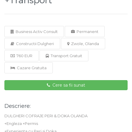
+Transport
Business Activ Consult
Permanent
Constructii Dulgheri
Zwole, Olanda
760 EUR
Transport Gratuit
Cazare Gratuita
Cere sa fii sunat
Descriere:
DULGHERI COFRAJE PERI & DOKA OLANDA
+Engleza +Permis
+Experienta cu Peri si Doka