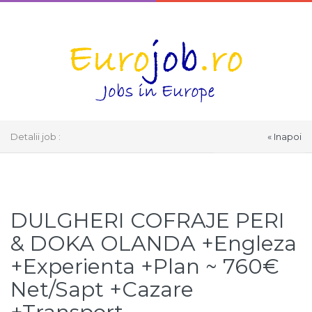
Detalii job :
« Inapoi
Select Language
▼
DULGHERI COFRAJE PERI
& DOKA OLANDA +Engleza
+Experienta +Plan ~ 760€
Net/Sapt +Cazare