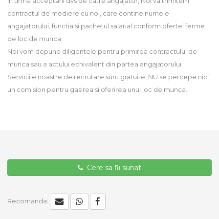
In urma acceptarii dvs de catre angajator, Noi va trimitem
contractul de mediere cu noi, care contine numele
angajatorului, functia si pachetul salarial conform ofertei ferme
de loc de munca;
Noi vom depune diligentele pentru primirea contractului de
munca sau a actului echivalent din partea angajatorului;
Serviciile noastre de recrutare sunt gratuite, NU se percepe nici
un comision pentru gasirea si oferirea unui loc de munca.
Cere sa fii sunat
Recomanda: