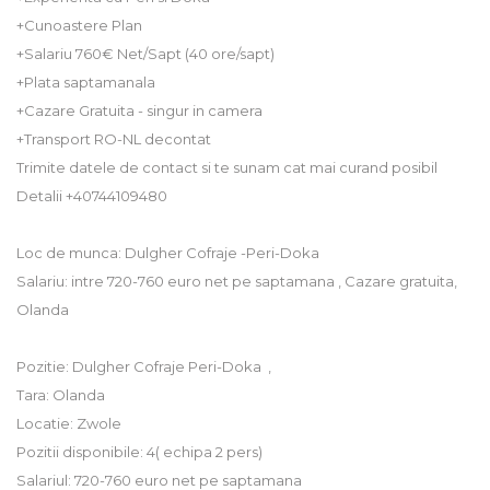
+Cunoastere Plan
+Salariu 760€ Net/Sapt (40 ore/sapt)
+Plata saptamanala
+Cazare Gratuita - singur in camera
+Transport RO-NL decontat
Trimite datele de contact si te sunam cat mai curand posibil
Detalii +40744109480
Loc de munca: Dulgher Cofraje -Peri-Doka
Salariu: intre 720-760 euro net pe saptamana , Cazare gratuita,
Olanda
Pozitie: Dulgher Cofraje Peri-Doka ,
Tara: Olanda
Locatie: Zwole
Pozitii disponibile: 4( echipa 2 pers)
Salariul: 720-760 euro net pe saptamana