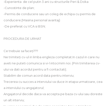
-Experienta de cel putin 3 ani cu structurile Peri & Doka
-Cunostinte de plan;
-Permis de conducere sau un coleg de echipa cu permis de
conducere;(Masina personal avantaj)
-De preferat cu VCA si BSN;
PROCEDURA DE URMAT
Ce trebuie sa faceți???
Ne trimiteți cv-ul in limba engleza completat.In cazul in care nu
aveti ne puteti comunica si vi-l intocmim noi. (Prin trimiterea cv-
ului va dati acordul pentru a fi contactati);
Stabilim de comun acord data pentru interviu;
Trecerea cu succes a interviului va duce in etapa urmatoare, cea
a interviului cu angajatorul;
Angajatorul decide daca va accepta pe baza cv-ului sau doreste
un alt interviu;