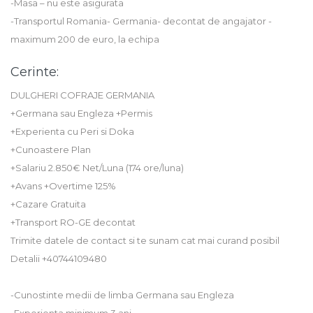
-Masa – nu este asigurata
-Transportul Romania- Germania- decontat de angajator -
maximum 200 de euro, la echipa
Cerinte:
DULGHERI COFRAJE GERMANIA
+Germana sau Engleza +Permis
+Experienta cu Peri si Doka
+Cunoastere Plan
+Salariu 2.850€ Net/Luna (174 ore/luna)
+Avans +Overtime 125%
+Cazare Gratuita
+Transport RO-GE decontat
Trimite datele de contact si te sunam cat mai curand posibil
Detalii +40744109480
-Cunostinte medii de limba Germana sau Engleza