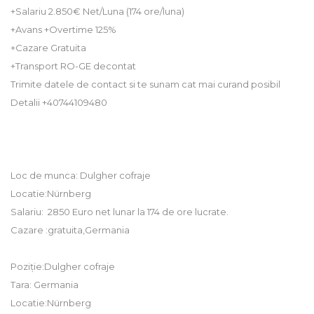
+Salariu 2.850€ Net/Luna (174 ore/luna)
+Avans +Overtime 125%
+Cazare Gratuita
+Transport RO-GE decontat
Trimite datele de contact si te sunam cat mai curand posibil
Detalii +40744109480
Loc de munca: Dulgher cofraje
Locatie:Nürnberg
Salariu: 2850 Euro net lunar la 174 de ore lucrate.
Cazare :gratuita,Germania
Poziție:Dulgher cofraje
Tara: Germania
Locatie:Nürnberg