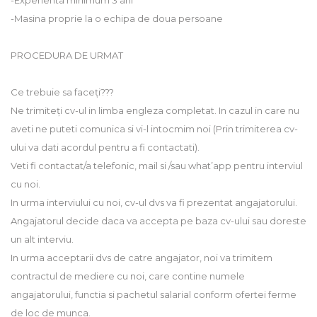
-Experienta minimum 3 ani
-Masina proprie la o echipa de doua persoane
PROCEDURA DE URMAT
Ce trebuie sa faceți???
Ne trimiteți cv-ul in limba engleza completat. In cazul in care nu
aveti ne puteti comunica si vi-l intocmim noi (Prin trimiterea cv-
ului va dati acordul pentru a fi contactati).
Veti fi contactat/a telefonic, mail si /sau what’app pentru interviul
cu noi.
In urma interviului cu noi, cv-ul dvs va fi prezentat angajatorului.
Angajatorul decide daca va accepta pe baza cv-ului sau doreste
un alt interviu.
In urma acceptarii dvs de catre angajator, noi va trimitem
contractul de mediere cu noi, care contine numele
angajatorului, functia si pachetul salarial conform ofertei ferme
de loc de munca.