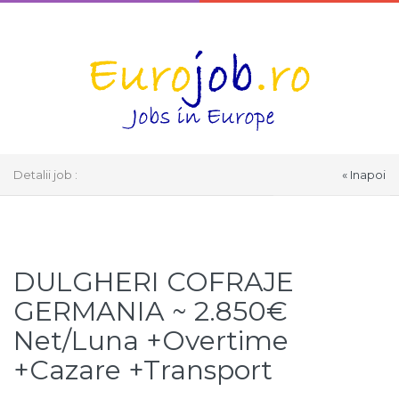
Detalii job :
« Inapoi
Select Language
▼
DULGHERI COFRAJE
GERMANIA ~ 2.850€
Net/Luna +Overtime
+Cazare +Transport