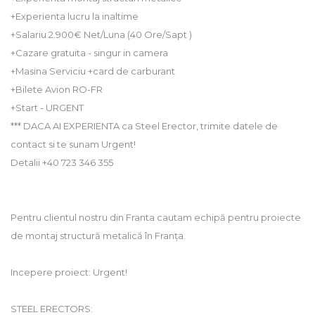
+Experienta lucru la inaltime
+Salariu 2.900€ Net/Luna (40 Ore/Sapt )
+Cazare gratuita - singur in camera
+Masina Serviciu +card de carburant
+Bilete Avion RO-FR
+Start - URGENT
*** DACA AI EXPERIENTA ca Steel Erector, trimite datele de
contact si te sunam Urgent!
Detalii +40 723 346 355
Pentru clientul nostru din Franta cautam echipă pentru proiecte
de montaj structură metalică în Franța.
Incepere proiect: Urgent!
STEEL ERECTORS: