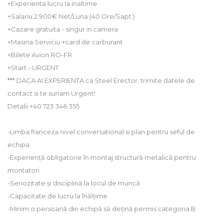
+Experienta lucru la inaltime
+Salariu 2.900€ Net/Luna (40 Ore/Sapt )
+Cazare gratuita - singur in camera
+Masina Serviciu +card de carburant
+Bilete Avion RO-FR
+Start - URGENT
*** DACA AI EXPERIENTA ca Steel Erector, trimite datele de
contact si te sunam Urgent!
Detalii +40 723 346 355
-Limba franceza nivel conversational si plan pentru seful de
echipa
-Experiență obligatorie în montaj structură metalică pentru
montatori
-Seriozitate și disciplină la locul de muncă
-Capacitate de lucru la înălțime
-Minim o persoană din echipă să dețină permis categoria B