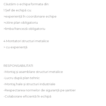
Căutăm o echipa formata din:
1 Șef de echipă cu:
>experiență în coordonare echipe
>citire plan obligatoriu
>limba franceză obligatoriu
4 Montatori structuri metalice
> cu experiență
RESPONSABILITATI:
-Montaj și asamblare structuri metalice
-Lucru după plan tehnic
-Montaj hale și structuri industriale
-Respectarea normelor de siguranță pe șantier
-Colaborare eficientă în echipă