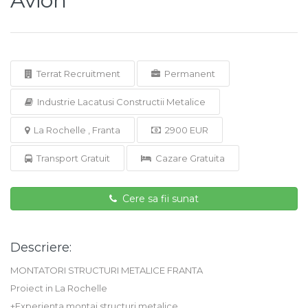
Avion
Terrat Recruitment
Permanent
Industrie Lacatusi Constructii Metalice
La Rochelle , Franta
2900 EUR
Transport Gratuit
Cazare Gratuita
Cere sa fii sunat
Descriere:
MONTATORI STRUCTURI METALICE FRANTA
Proiect in La Rochelle
+Experienta montaj structuri metalice