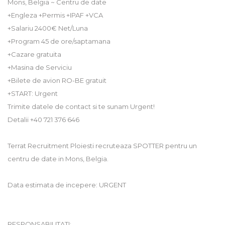
Mons, Belgia ~ Centru de date
+Engleza +Permis +IPAF +VCA
+Salariu 2400€ Net/Luna
+Program 45 de ore/saptamana
+Cazare gratuita
+Masina de Serviciu
+Bilete de avion RO-BE gratuit
+START: Urgent
Trimite datele de contact si te sunam Urgent!
Detalii +40 721 376 646
Terrat Recruitment Ploiesti recruteaza SPOTTER pentru un
centru de date in Mons, Belgia.
Data estimata de incepere: URGENT
RESPONSABILITATI: