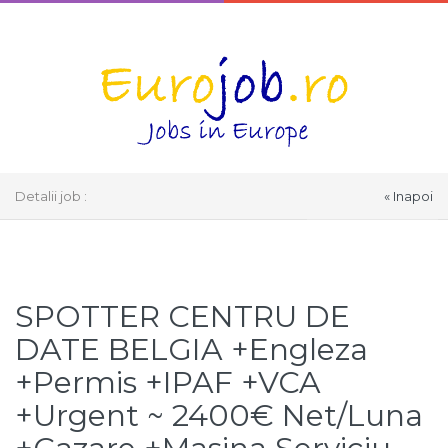
Detalii job :
« Inapoi
Select Language
▼
SPOTTER CENTRU DE
DATE BELGIA +Engleza
+Permis +IPAF +VCA
+Urgent ~ 2400€ Net/Luna