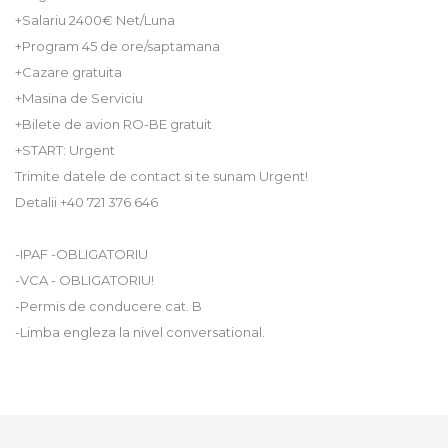
+Salariu 2400€ Net/Luna
+Program 45 de ore/saptamana
+Cazare gratuita
+Masina de Serviciu
+Bilete de avion RO-BE gratuit
+START: Urgent
Trimite datele de contact si te sunam Urgent!
Detalii +40 721 376 646
-IPAF -OBLIGATORIU
-VCA - OBLIGATORIU!
-Permis de conducere cat. B
-Limba engleza la nivel conversational.