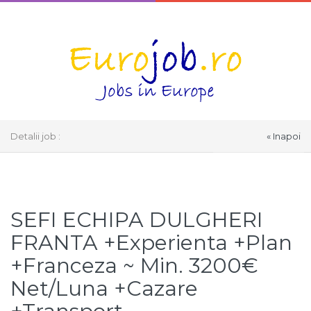
Detalii job :
« Inapoi
Select Language
▼
SEFI ECHIPA DULGHERI
FRANTA +Experienta +Plan
+Franceza ~ Min. 3200€
Net/Luna +Cazare