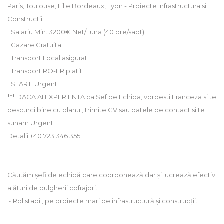
Paris, Toulouse, Lille Bordeaux, Lyon - Proiecte Infrastructura si
Constructii
+Salariu Min. 3200€ Net/Luna (40 ore/sapt)
+Cazare Gratuita
+Transport Local asigurat
+Transport RO-FR platit
+START: Urgent
*** DACA AI EXPERIENTA ca Sef de Echipa, vorbesti Franceza si te
descurci bine cu planul, trimite CV sau datele de contact si te
sunam Urgent!
Detalii +40 723 346 355
Căutăm șefi de echipă care coordonează dar și lucrează efectiv
alături de dulgherii cofrajori.
~ Rol stabil, pe proiecte mari de infrastructură și construcții.