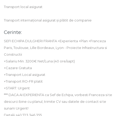
Transport local asigurat
Transport internațional asigurat și plătit de companie
Cerinte:
SEFI ECHIPA DULGHERI FRANTA +Experienta +Plan +Franceza
Paris, Toulouse, Lille Bordeaux, Lyon - Proiecte Infrastructura si
Constructii
+Salariu Min. 3200€ Net/Luna (40 ore/sapt)
+Cazare Gratuita
+Transport Local asigurat
+Transport RO-FR platit
+START: Urgent
*** DACA AI EXPERIENTA ca Sef de Echipa, vorbesti Franceza si te
descurci bine cu planul, trimite CV sau datele de contact si te
sunam Urgent!
Detalii +40 723 346 355