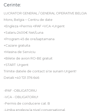
Cerinte:
LUCRATOR GENERAL / GENERAL OPERATIVE BELGIA
Mons, Belgia ~ Centru de date
+Engleza +Permis +IPAF +VCA +Urgent
+Salariu 2400€ Net/Luna
+Program 45 de ore/saptamana
+Cazare gratuita
+Masina de Serviciu
+Bilete de avion RO-BE gratuit
+START: Urgent
Trimite datele de contact si te sunam Urgent!
Detalii +40 721 376 646
-IPAF -OBLIGATORIU
-VCA - OBLIGATORIU!
-Permis de conducere cat. B
-Limba engleza la nivel conversational.