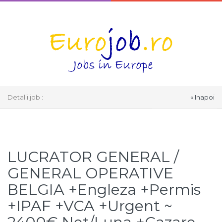
Detalii job :
« Inapoi
Select Language
▼
LUCRATOR GENERAL /
GENERAL OPERATIVE
BELGIA +Engleza +Permis
+IPAF +VCA +Urgent ~