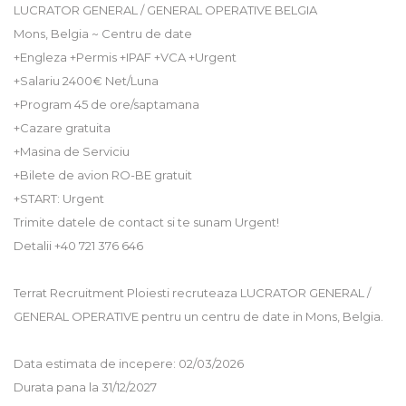
LUCRATOR GENERAL / GENERAL OPERATIVE BELGIA
Mons, Belgia ~ Centru de date
+Engleza +Permis +IPAF +VCA +Urgent
+Salariu 2400€ Net/Luna
+Program 45 de ore/saptamana
+Cazare gratuita
+Masina de Serviciu
+Bilete de avion RO-BE gratuit
+START: Urgent
Trimite datele de contact si te sunam Urgent!
Detalii +40 721 376 646
Terrat Recruitment Ploiesti recruteaza LUCRATOR GENERAL /
GENERAL OPERATIVE pentru un centru de date in Mons, Belgia.
Data estimata de incepere: 02/03/2026
Durata pana la 31/12/2027