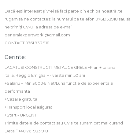
Dacă ești interesat și vrei să faci parte din echipa noastră, te
rugăm să ne contactezi la numărul de telefon 0761933918 sau să
ne trimiți CV-ul la adresa de e-mail
generalexpertwork1@gmail.com
CONTACT 0761 933 918
Cerinte:
LACATUSI CONSTRUCTII METALICE GRELE +Plan +Italiana
Italia, Reggio Emiglia ~ - varsta min 50 ani
+Salariu ~ Min 3000€ Net/Luna functie de experienta si
performanta
+Cazare gratuita
+Transport local asigurat
+Start - URGENT
Trimite datele de contact sau CV si te sunam cat mai curand
Detalii +40 761 933 918