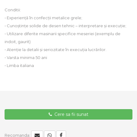
Conditii:
• Experiență în confecții metalice grele;
• Cunoștințe solide de desen tehnic – interpretare și execuție;
• Utilizare diferite masinarii specifice meseriei (exemplu de
indoit, gaurit)
• Atenție la detalii și seriozitate în execuția lucrărilor.
• Varsta minima 50 ani
• Limba italiana
Cere sa fii sunat
Recomanda: