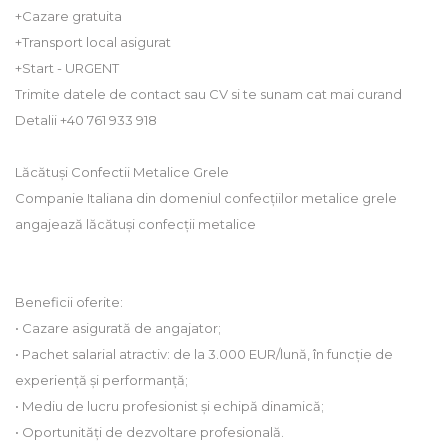
+Cazare gratuita
+Transport local asigurat
+Start - URGENT
Trimite datele de contact sau CV si te sunam cat mai curand
Detalii +40 761 933 918
Lăcătuși Confectii Metalice Grele
Companie Italiana din domeniul confecțiilor metalice grele
angajează lăcătuși confecții metalice
Beneficii oferite:
• Cazare asigurată de angajator;
• Pachet salarial atractiv: de la 3.000 EUR/lună, în funcție de
experiență și performanță;
• Mediu de lucru profesionist și echipă dinamică;
• Oportunități de dezvoltare profesională.