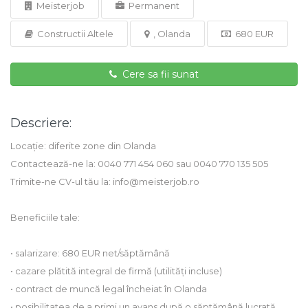
Meisterjob
Permanent
Constructii Altele
, Olanda
680 EUR
Cere sa fii sunat
Descriere:
Locație: diferite zone din Olanda
Contactează-ne la: 0040 771 454 060 sau 0040 770 135 505
Trimite-ne CV-ul tău la: info@meisterjob.ro
Beneficiile tale:
• salarizare: 680 EUR net/săptămână
• cazare plătită integral de firmă (utilități incluse)
• contract de muncă legal încheiat în Olanda
• posibilitatea de a primi un avans după o săptămână lucrată