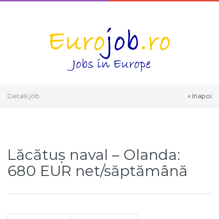
Detalii job :
« Inapoi
Select Language
▼
Lăcătuș naval – Olanda:
680 EUR net/săptămână