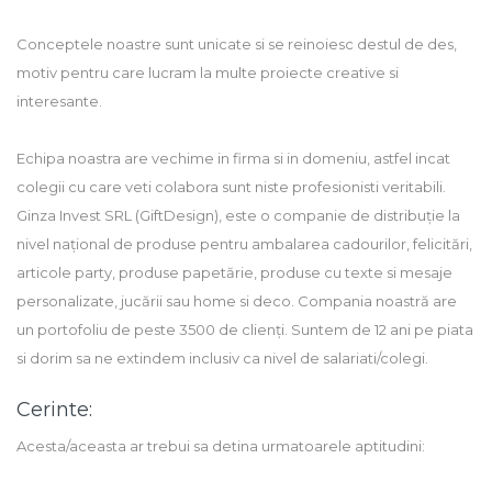
Conceptele noastre sunt unicate si se reinoiesc destul de des,
motiv pentru care lucram la multe proiecte creative si
interesante.
Echipa noastra are vechime in firma si in domeniu, astfel incat
colegii cu care veti colabora sunt niste profesionisti veritabili.
Ginza Invest SRL (GiftDesign), este o companie de distribuție la
nivel național de produse pentru ambalarea cadourilor, felicitări,
articole party, produse papetărie, produse cu texte si mesaje
personalizate, jucării sau home si deco. Compania noastră are
un portofoliu de peste 3500 de clienți. Suntem de 12 ani pe piata
si dorim sa ne extindem inclusiv ca nivel de salariati/colegi.
Cerinte:
Acesta/aceasta ar trebui sa detina urmatoarele aptitudini: