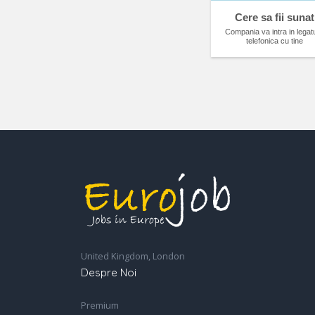
Cere sa fii sunat
Compania va intra in legat
telefonica cu tine
United Kingdom, London
Despre Noi
Premium