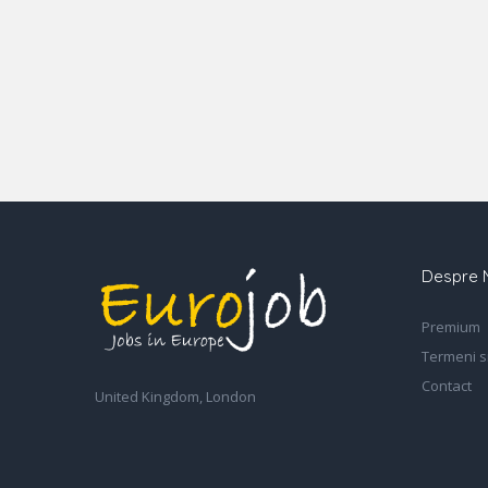
Despre 
Premium
Termeni si
Contact
United Kingdom, London