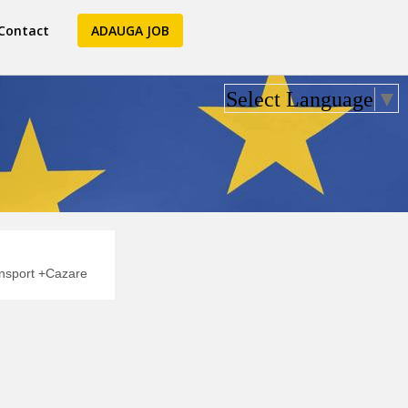
Contact
ADAUGA JOB
Select Language
▼
sport +Cazare