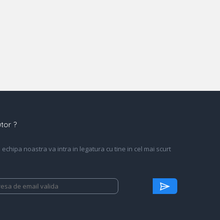
tor ?
echipa noastra va intra in legatura cu tine in cel mai scurt