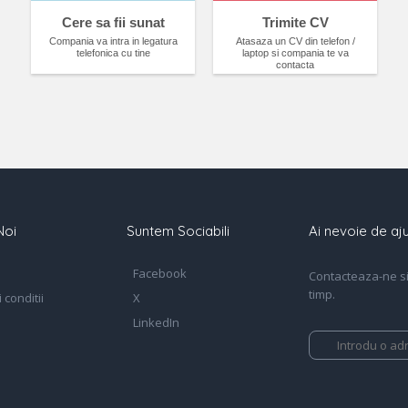
Cere sa fii sunat
Trimite CV
Compania va intra in legatura
Atasaza un CV din telefon /
telefonica cu tine
laptop si compania te va
contacta
Noi
Suntem Sociabili
Ai nevoie de aju
Facebook
Contacteaza-ne si 
timp.
 conditii
X
LinkedIn