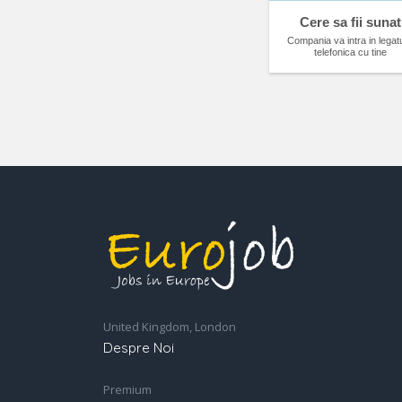
Cere sa fii sunat
Compania va intra in legat
telefonica cu tine
United Kingdom, London
Despre Noi
Premium