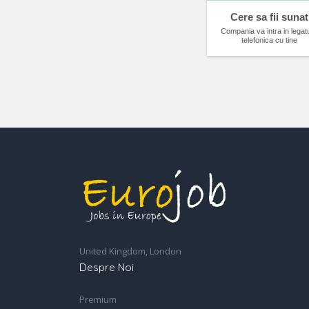
Cere sa fii sunat
Compania va intra in legat
telefonica cu tine
United Kingdom, London
Despre Noi
Premium