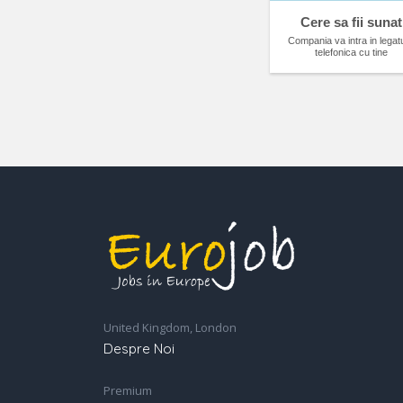
Cere sa fii sunat
Compania va intra in legat
telefonica cu tine
United Kingdom, London
Despre Noi
Premium