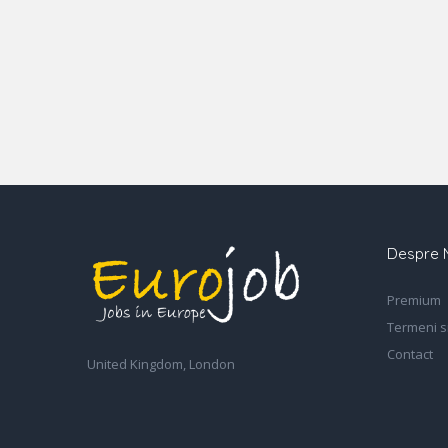
Despre 
Premium
Termeni si
Contact
United Kingdom, London