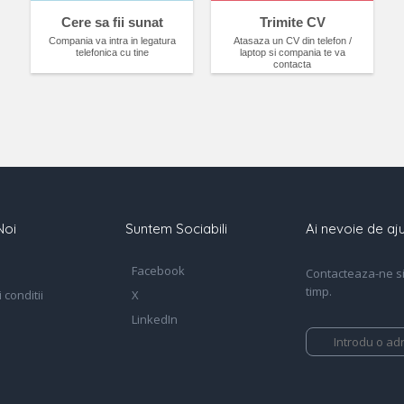
Cere sa fii sunat
Trimite CV
Compania va intra in legatura
Atasaza un CV din telefon /
telefonica cu tine
laptop si compania te va
contacta
Noi
Suntem Sociabili
Ai nevoie de aju
Facebook
Contacteaza-ne si 
timp.
 conditii
X
LinkedIn