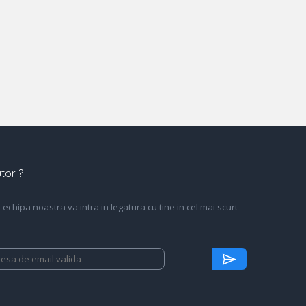
tor ?
echipa noastra va intra in legatura cu tine in cel mai scurt