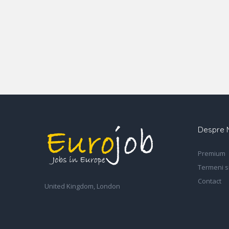
Despre 
Premium
Termeni si
Contact
United Kingdom, London