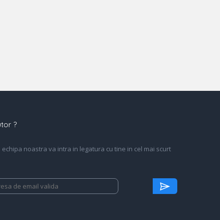
tor ?
echipa noastra va intra in legatura cu tine in cel mai scurt