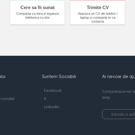
Cere sa fii sunat
Trimite CV
Compania va intra in legatura
Atasaza un CV din telefon /
telefonica cu tine
laptop si compania te va
contacta
Noi
Suntem Sociabili
Ai nevoie de aju
Facebook
Contacteaza-ne si 
timp.
 conditii
X
LinkedIn