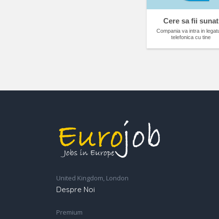
Cere sa fii sunat
Compania va intra in legat
telefonica cu tine
United Kingdom, London
Despre Noi
Premium