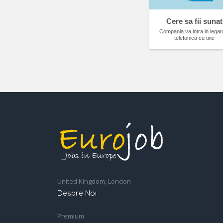
Cere sa fii sunat
Compania va intra in legat
telefonica cu tine
United Kingdom, London
Despre Noi
Premium