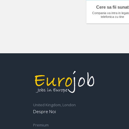
Cere sa fii sunat
Compania va intra in legat
telefonica cu tine
United Kingdom, London
Despre Noi
Premium