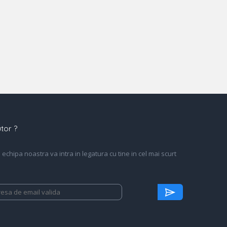
tor ?
echipa noastra va intra in legatura cu tine in cel mai scurt