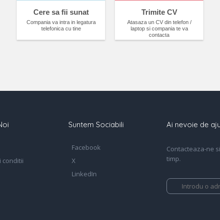
Cere sa fii sunat
Trimite CV
Compania va intra in legatura
Atasaza un CV din telefon /
telefonica cu tine
laptop si compania te va
contacta
Noi
Suntem Sociabili
Ai nevoie de aju
Facebook
Contacteaza-ne si 
timp.
 conditii
X
LinkedIn