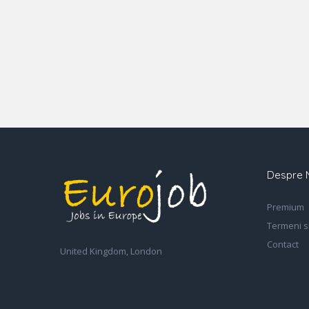
Despre 
Premium
Termeni si
Contact
United Kingdom, London