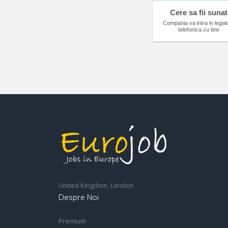
Cere sa fii sunat
Compania va intra in legat
telefonica cu tine
United Kingdom, London
Despre Noi
Premium