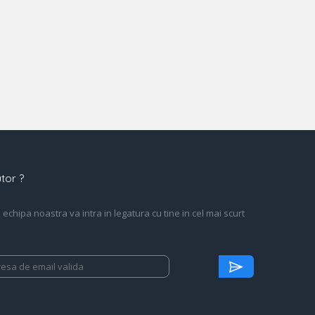
tor ?
echipa noastra va intra in legatura cu tine in cel mai scurt