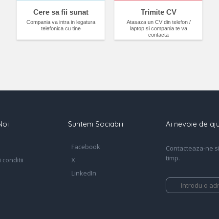
Cere sa fii sunat
Trimite CV
Compania va intra in legatura
Atasaza un CV din telefon /
telefonica cu tine
laptop si compania te va
contacta
Noi
Suntem Sociabili
Ai nevoie de aju
Facebook
Contacteaza-ne si 
timp.
 conditii
X
LinkedIn