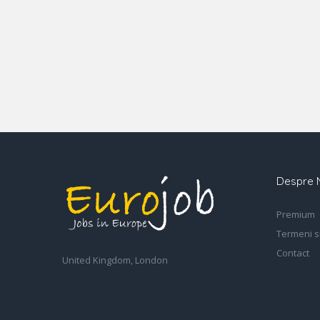
Despre 
Premium
Termeni si
Contact
United Kingdom, London