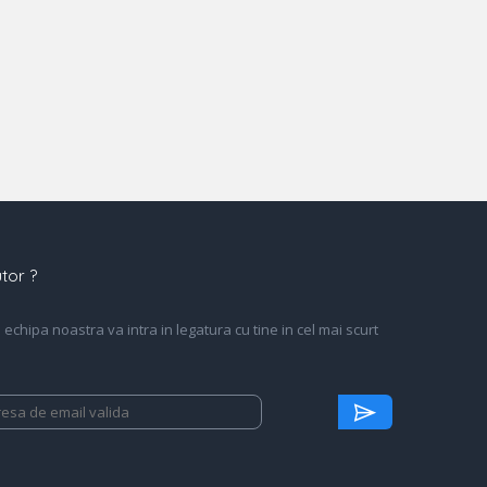
tor ?
echipa noastra va intra in legatura cu tine in cel mai scurt