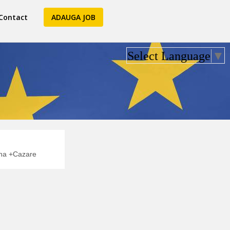
Contact
ADAUGA JOB
Select Language
▼
na +Cazare