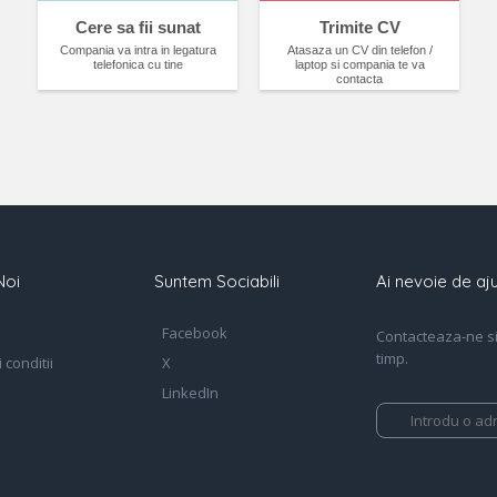
Cere sa fii sunat
Trimite CV
Compania va intra in legatura
Atasaza un CV din telefon /
telefonica cu tine
laptop si compania te va
contacta
Noi
Suntem Sociabili
Ai nevoie de aju
Facebook
Contacteaza-ne si 
timp.
 conditii
X
LinkedIn