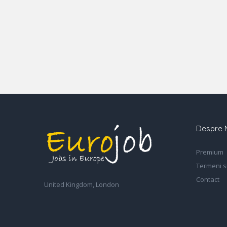
Despre 
Premium
Termeni si
Contact
United Kingdom, London