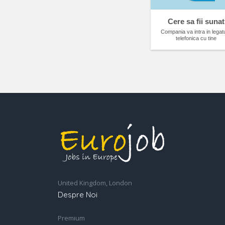
Cere sa fii sunat
Compania va intra in legat
telefonica cu tine
United Kingdom, London
Despre Noi
Premium