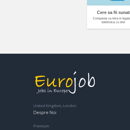
Cere sa fii sunat
Compania va intra in legat
telefonica cu tine
United Kingdom, London
Despre Noi
Premium