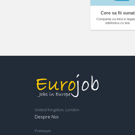
Cere sa fii sunat
Compania va intra in legat
telefonica cu tine
United Kingdom, London
Despre Noi
Premium