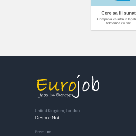
Cere sa fii sunat
Compania va intra in legat
telefonica cu tine
United Kingdom, London
Despre Noi
Premium