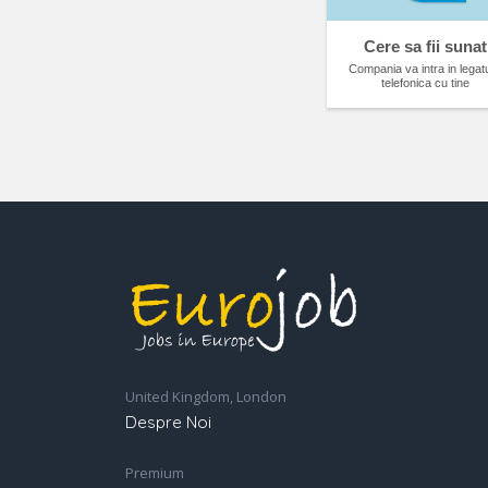
Cere sa fii sunat
Compania va intra in legat
telefonica cu tine
United Kingdom, London
Despre Noi
Premium