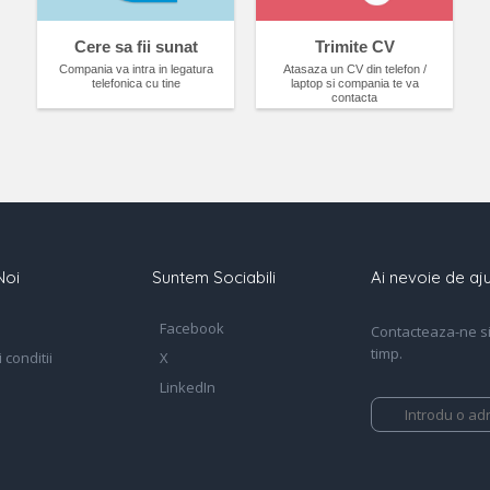
Cere sa fii sunat
Trimite CV
Compania va intra in legatura
Atasaza un CV din telefon /
telefonica cu tine
laptop si compania te va
contacta
Noi
Suntem Sociabili
Ai nevoie de aju
Facebook
Contacteaza-ne si 
timp.
 conditii
X
LinkedIn