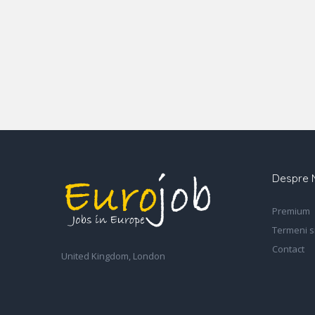
Despre 
Premium
Termeni si
Contact
United Kingdom, London