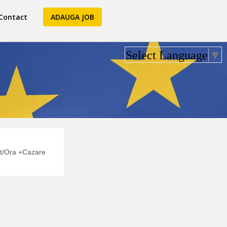
Contact
ADAUGA JOB
Select Language
▼
t/Ora +Cazare