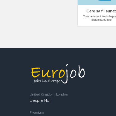
Cere sa fii sunat
Compania va intra in legat
telefonica cu tine
United Kingdom, London
Despre Noi
Premium