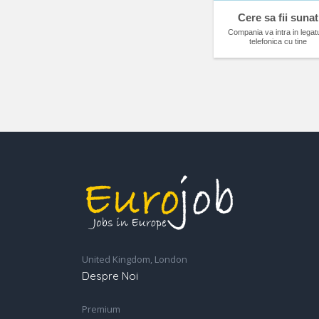
Cere sa fii sunat
Compania va intra in legat
telefonica cu tine
United Kingdom, London
Despre Noi
Premium