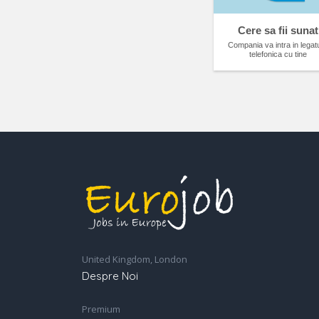
Cere sa fii sunat
Compania va intra in legat
telefonica cu tine
United Kingdom, London
Despre Noi
Premium