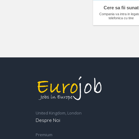
Cere sa fii sunat
Compania va intra in legat
telefonica cu tine
United Kingdom, London
Despre Noi
Premium