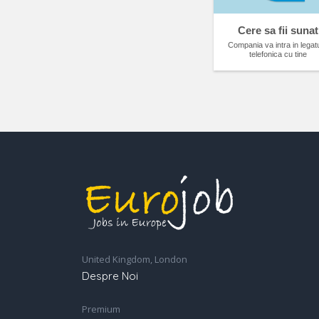
Cere sa fii sunat
Compania va intra in legat
telefonica cu tine
United Kingdom, London
Despre Noi
Premium