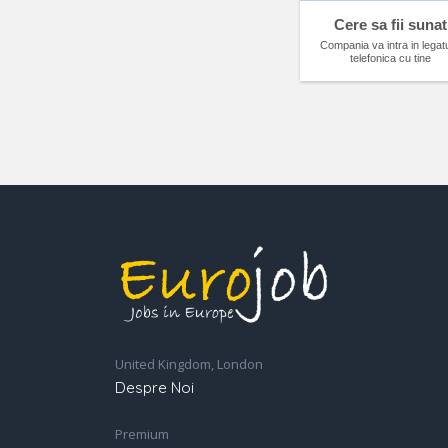
Cere sa fii sunat
Compania va intra in legat
telefonica cu tine
United Kingdom, London
Despre Noi
Premium